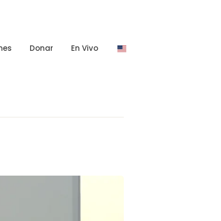
nes
Donar
En Vivo