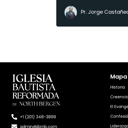
Pr. Jorge Castañe
Mapa d
Historia
Creenci
El Evange
Confesió
+1 (201) 348-3899
Liderazg
admin@ibrnb.com