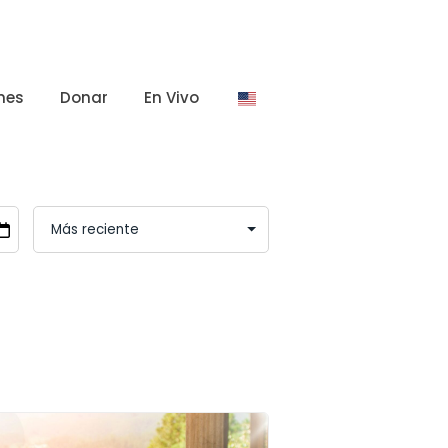
nes
Donar
En Vivo