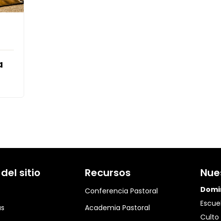
a
el sitio
Recursos
Nue
Domi
Conferencia Pastoral
Escuel
as
Academia Pastoral
Culto 