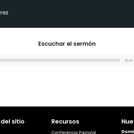
rrez
Escuchar el sermón
00:00
Reproductor
de
audio
el sitio
Recursos
Nue
Domi
Conferencia Pastoral