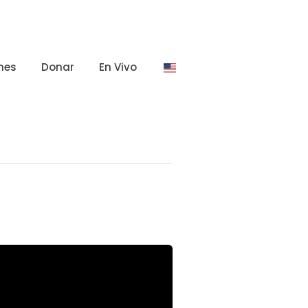
nes
Donar
En Vivo