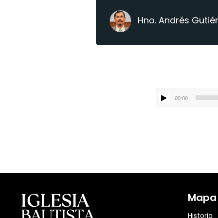
Hno. Andrés Gutié
00:00
Mapa d
Historia