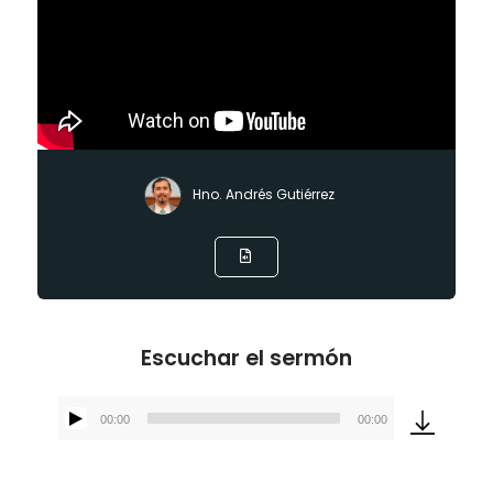
Hno. Andrés Gutiérrez
Escuchar el sermón
00:00
00:00
Reproductor
de
audio