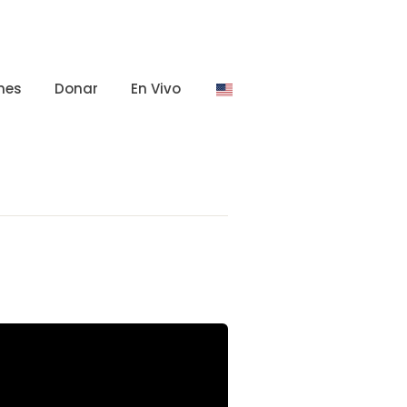
nes
Donar
En Vivo