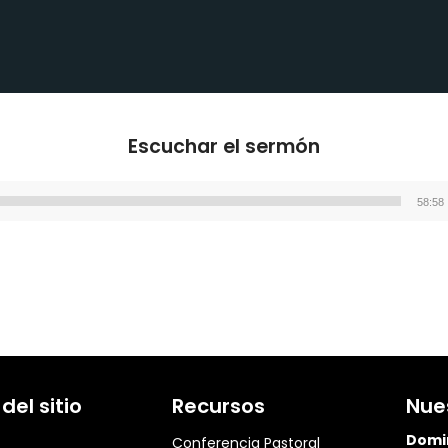
Escuchar el sermón
58:58
Reproductor
de
audio
el sitio
Recursos
Nue
Domi
Conferencia Pastoral