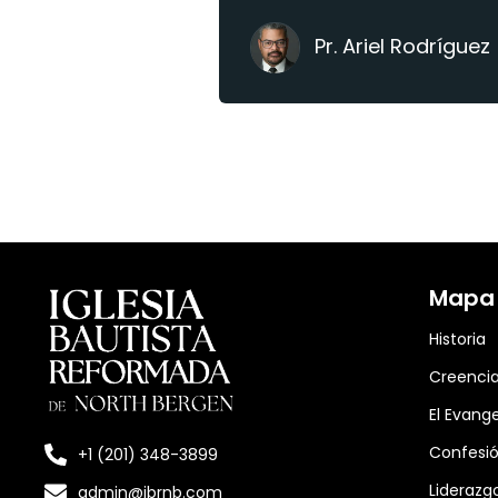
Pr. Ariel Rodríguez
Mapa d
Historia
Creenci
El Evange
Confesió
+1 (201) 348-3899
Liderazg
admin@ibrnb.com