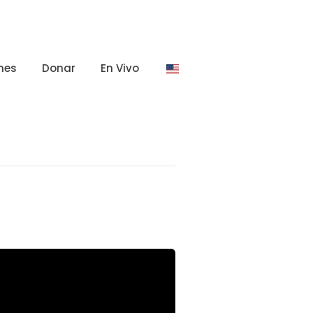
nes
Donar
En Vivo