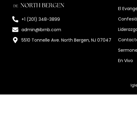
El Evange
Confesió
+1 (201) 348-3899
Liderazg
admin@ibrnb.com
Contact
5510 Tonnelle Ave. North Bergen, NJ 07047
Sermon
En Vivo
Igl