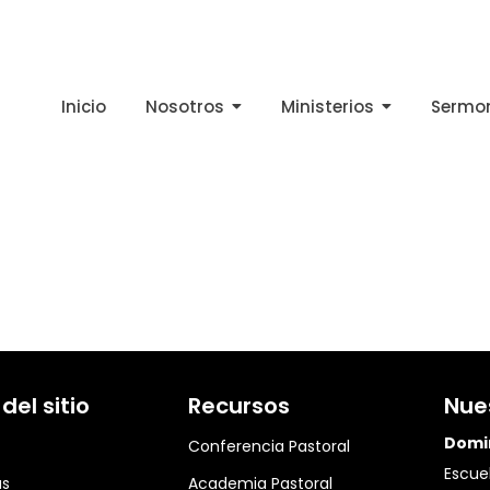
Inicio
Nosotros
Ministerios
Sermo
el sitio
Recursos
Nue
Domi
Conferencia Pastoral
Escuel
as
Academia Pastoral