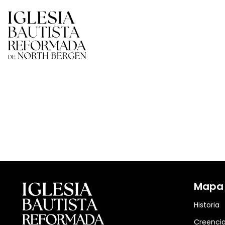
Mapa d
Historia
Creenci