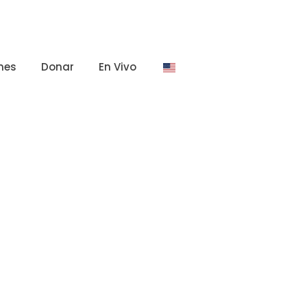
nes
Donar
En Vivo