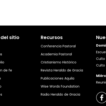
el sitio
Recursos
Nue
Domi
Conferencia Pastoral
Escuel
as
Academia Pastoral
Culto 
lio
Cristianismo Histórico
Culto 
n de fe
Revista Heraldo de Gracia
Miérc
o
Publicaciones Aquila
Reuni
o
Wise Words Foundation
es
Radio Heraldo de Gracia