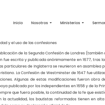
Inicio
Nosotros
Ministerios
Sermo
midad y el uso de las confesiones
 publicación de la Segunda Confesión de Londres (tambié
ien fue escrita y publicada anónimamente en 1677, tras l
stas particulares de Inglaterra se reunieron en asamblea pú
cristiano. La Confesión de Westminster de 1647 fue utili
aciones. Algunas de estas modificaciones fueron obra de
oya publicada por los independientes en 1658 y de la Pr
mpre que fuera posible, la continuidad de la fe que existía
la actualidad, los bautistas reformados tienen en alta