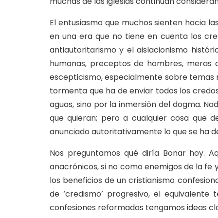
muchas de las iglesias continúan considerán
El entusiasmo que muchos sienten hacia la
en una era que no tiene en cuenta los cre
antiautoritarismo y el aislacionismo histó
humanas, preceptos de hombres, meras opi
escepticismo, especialmente sobre temas r
tormenta que ha de enviar todos los credos 
aguas, sino por la inmersión del dogma. Nad
que quieran; pero a cualquier cosa que de
anunciado autoritativamente lo que se ha de 
Nos preguntamos qué diría Bonar hoy. Aq
anacrónicos, si no como enemigos de la fe y
los beneficios de un cristianismo confesiona
de ‘credismo’ progresivo, el equivalente
confesiones reformadas tengamos ideas clar