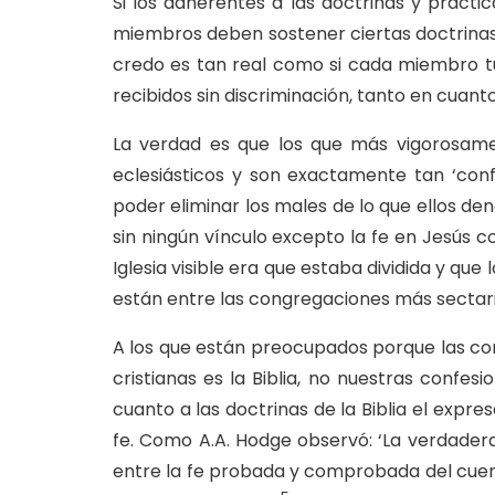
Si los adherentes a las doctrinas y práctica
miembros deben sostener ciertas doctrinas 
credo es tan real como si cada miembro tu
recibidos sin discriminación, tanto en cuanto 
La verdad es que los que más vigorosamen
eclesiásticos y son exactamente tan ‘con
poder eliminar los males de lo que ellos 
sin ningún vínculo excepto la fe en Jesús
Iglesia visible era que estaba dividida y que 
están entre las congregaciones más sectarias
A los que están preocupados porque las confe
cristianas es la Biblia, no nuestras confes
cuanto a las doctrinas de la Biblia el exp
fe. Como A.A. Hodge observó: ‘La verdader
entre la fe probada y comprobada del cuerpo 