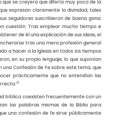
 que se creyera que difería muy poco de la
o que expresan claramente la divinidad, tales
 sus seguidores suscribieron de buena gana:
 en cuestión. Tras emplear mucho tiempo e
btener de él una explicación de sus ideas, el
trincherarse tras una mera profesión general
ñado a hacer a la Iglesia en todos los tiempos
aron, en su propio lenguaje, lo que suponían
ron una Confesión de Fe sobre este tema, que
econocer prácticamente que no entendían las
3
rrecta.’
rdad bíblica coexisten frecuentemente con un
izan las palabras mismas de la Biblia para
que una confesión de fe sirve públicamente