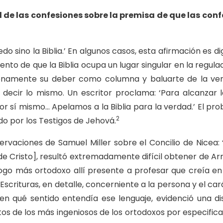
 de las confesiones sobre la premisa de que las con
do sino la Biblia.’ En algunos casos, esta afirmación es
 de que la Biblia ocupa un lugar singular en la regulació
lenamente su deber como columna y baluarte de la ver
 decir lo mismo. Un escritor proclama: ‘Para alcanzar 
r sí mismo… Apelamos a la Biblia para la verdad.’ El pr
2
o por los Testigos de Jehová.
ervaciones de Samuel Miller sobre el Concilio de Nicea:
 de Cristo], resultó extremadamente difícil obtener de Arri
go más ortodoxo allí presente a profesar que creía en l
Escrituras, en detalle, concerniente a la persona y el c
en qué sentido entendía ese lenguaje, evidenció una di
tos de los más ingeniosos de los ortodoxos por especificar