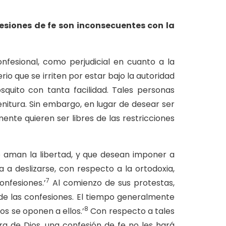
fesiones de fe son inconsecuentes con la
nfesional, como perjudicial en cuanto a la
io que se irriten por estar bajo la autoridad
quito con tanta facilidad. Tales personas
enitura. Sin embargo, en lugar de desear ser
ente quieren ser libres de las restricciones
 no aman la libertad, y que desean imponer a
a deslizarse, con respecto a la ortodoxia,
7
onfesiones.’
Al comienzo de sus protestas,
 de las confesiones. El tiempo generalmente
8
s se oponen a ellos.’
Con respecto a tales
a de Dios, una confesión de fe no les hará