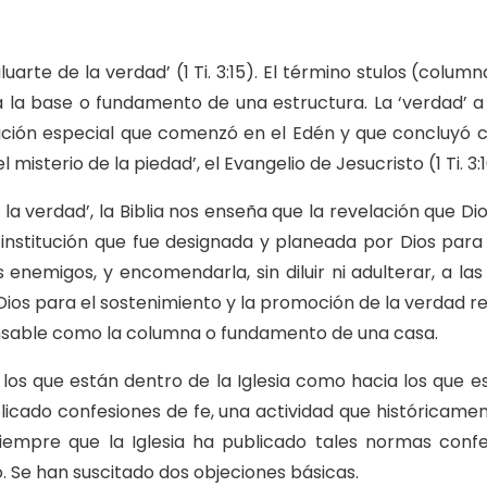
aluarte de la verdad’ (1 Ti. 3:15). El término stulos (col
 a la base o fundamento de una estructura. La ‘verdad’ a 
lación especial que comenzó en el Edén y que concluyó 
misterio de la piedad’, el Evangelio de Jesucristo (1 Ti. 3:1
e la verdad’, la Biblia nos enseña que la revelación que 
na institución que fue designada y planeada por Dios pa
 enemigos, y encomendarla, sin diluir ni adulterar, a las
s para el sostenimiento y la promoción de la verdad rev
spensable como la columna o fundamento de una casa.
los que están dentro de la Iglesia como hacia los que e
publicado confesiones de fe, una actividad que histórica
iempre que la Iglesia ha publicado tales normas conf
. Se han suscitado dos objeciones básicas.