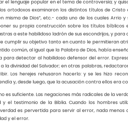
el lenguaje popular en el tema de controversia; y quiso
 los ortodoxos examinaron los distintos títulos de Crist
en misma de Dios”, etc.- cada uno de los cuales Arrio y
oner su propia construcción sobre los títulos bíblicos
tras a este habilidoso ladrón de sus escondrijos, y para o
le cumplir su objetivo tanto en cuanto le permitieran a
 sentido común, al igual que la Palabra de Dios, había ense
a para detectar al habilidoso defensor del error. Expres
e a la divinidad del Salvador; en otras palabras, redacta
cribir. Los herejes rehusaron hacerlo: y se les hizo r
endía y, desde luego, que la acusación contra ellos era co
a no es suficiente. Las negaciones más radicales de la ve
y el testimonio de la Biblia. Cuando los hombres util
 verdad es pervertida para servir al error, nada menos 
ad y el error.