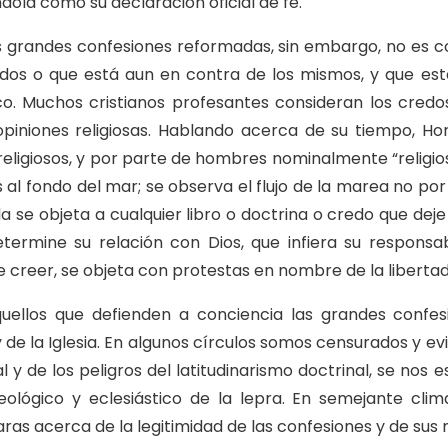
dola como su declaración oficial de fe.
s grandes confesiones reformadas, sin embargo, no es co
dos o que está aun en contra de los mismos, y que está 
rico. Muchos cristianos profesantes consideran los cred
niones religiosas. Hablando acerca de su tiempo, Hora
eligiosos, y por parte de hombres nominalmente “religio
al fondo del mar; se observa el flujo de la marea no por
a se objeta a cualquier libro o doctrina o credo que deje
termine su relación con Dios, que infiera su responsab
creer, se objeta con protestas en nombre de la libertad i
uellos que defienden a conciencia las grandes conf
 de la Iglesia. En algunos círculos somos censurados y ev
l y de los peligros del latitudinarismo doctrinal, se no
 teológico y eclesiástico de la lepra. En semejante cl
as acerca de la legitimidad de las confesiones y de sus 