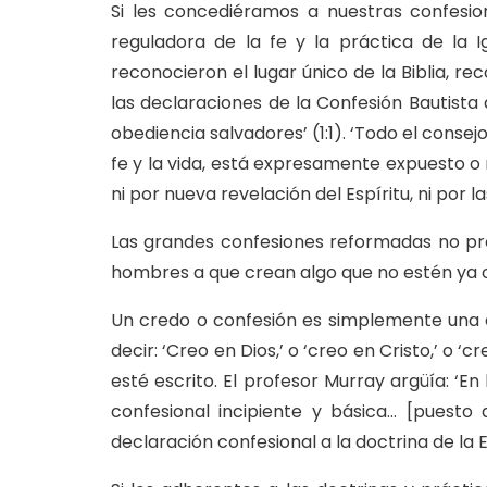
Si les concediéramos a nuestras confesion
reguladora de la fe y la práctica de la I
reconocieron el lugar único de la Biblia, r
las declaraciones de la Confesión Bautista d
obediencia salvadores’ (1:1). ‘Todo el conse
fe y la vida, está expresamente expuesto o
ni por nueva revelación del Espíritu, ni por l
Las grandes confesiones reformadas no pre
hombres a que crean algo que no estén ya ob
Un credo o confesión es simplemente una de
decir: ‘Creo en Dios,’ o ‘creo en Cristo,’ o ‘
esté escrito. El profesor Murray argüía: ‘En
confesional incipiente y básica… [puesto
declaración confesional a la doctrina de la E