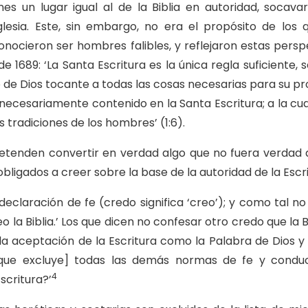
es un lugar igual al de la Biblia en autoridad, socava
glesia. Este, sin embargo, no era el propósito de los
econocieron ser hombres falibles, y reflejaron estas per
e 1689: ‘La Santa Escritura es la única regla suficiente, 
jo de Dios tocante a todas las cosas necesarias para su pro
 necesariamente contenido en la Santa Escritura; a la cu
as tradiciones de los hombres’ (1:6).
tenden convertir en verdad algo que no fuera verdad a
ligados a creer sobre la base de la autoridad de la Escri
claración de fe (credo significa ‘creo’); y como tal no 
creo la Biblia.’ Los que dicen no confesar otro credo que la
 la aceptación de la Escritura como la Palabra de Dios y l
 que excluye] todas las demás normas de fe y conduc
4
scritura?’