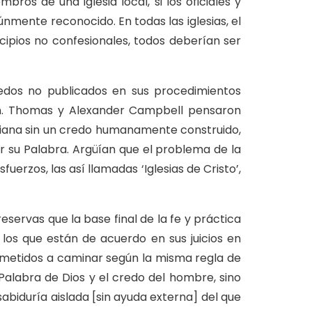
bros de una iglesia local, si los oficiales y
mente reconocido. En todas las iglesias, el
ipios no confesionales, todos deberían ser
redos no publicados en sus procedimientos
gan. Thomas y Alexander Campbell pensaron
tiana sin un credo humanamente construido,
 su Palabra. Argüían que el problema de la
fuerzos, las así llamadas ‘Iglesias de Cristo’,
eservas que la base final de la fe y práctica
a los que están de acuerdo en sus juicios en
rometidos a caminar según la misma regla de
alabra de Dios y el credo del hombre, sino
sabiduría aislada [sin ayuda externa] del que