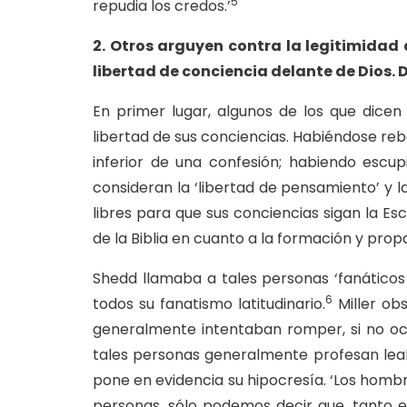
5
repudia los credos.’
2. Otros arguyen contra la legitimidad 
libertad de conciencia delante de Dios.
En primer lugar, algunos de los que dicen
libertad de sus conciencias. Habiéndose rebe
inferior de una confesión; habiendo escu
consideran la ‘libertad de pensamiento’ y l
libres para que sus conciencias sigan la Es
de la Biblia en cuanto a la formación y prop
Shedd llamaba a tales personas ‘fanáticos l
6
todos su fanatismo latitudinario.
Miller ob
generalmente intentaban romper, si no ocul
tales personas generalmente profesan lealt
pone en evidencia su hipocresía. ‘Los homb
personas, sólo podemos decir que, tanto e