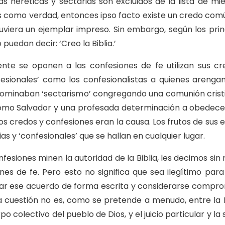
s heréticas y sectarias son excluidos de la lista de miem
como verdad, entonces ipso facto existe un credo común
viera un ejemplar impreso. Sin embargo, según los princ
puedan decir: ‘Creo la Biblia.’
te se oponen a las confesiones de fe utilizan sus c
fesionales’ como los confesionalistas a quienes aren
denominaban ‘sectarismo’ congregando una comunión cris
 como Salvador y una profesada determinación a obedecer
los credos y confesiones eran la causa. Los frutos de sus es
 y ‘confesionales’ que se hallan en cualquier lugar.
siones minen la autoridad de la Biblia, les decimos sin r
iones de fe. Pero esto no significa que sea ilegítimo par
resar ese acuerdo de forma escrita y considerarse comp
a cuestión no es, como se pretende a menudo, entre la P
colectivo del pueblo de Dios, y el juicio particular y la 