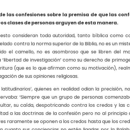
de las confesiones sobre la premisa de que las con
 Dos clases de personas arguyen de esta manera.
 esto consideran toda autoridad, tanto bíblica como co
lado contra la norma superior de la Biblia, no es un mister
pido el camello, no es asombroso que se libren del mos
a ‘libertad de investigación’ como su derecho de primog
critura (que es lo que afirman como su motivación), realm
agación de sus opiniones religiosas.
atitudinarios’, quienes en realidad odian la precisión,
servaba: ‘Siempre que un grupo de personas comenzaba 
tar, su caída, despotricando contra los credos y las c
ad a las doctrinas de la confesión pero no al principio
res raramente se oponen a los credos hasta que los credo
n cuanto sus conciencias no estén ligadas por la Palabr