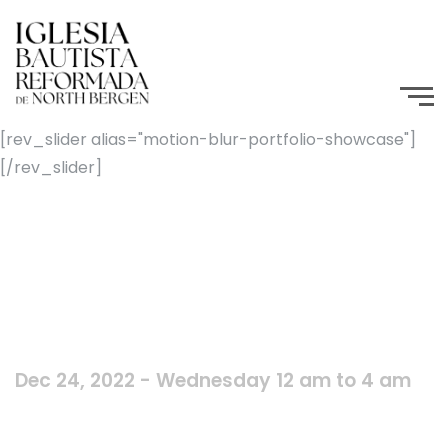
[rev_slider alias="motion-blur-portfolio-showcase"]
[/rev_slider]
Dec 24, 2022 - Wednesday 12 am to 4 am