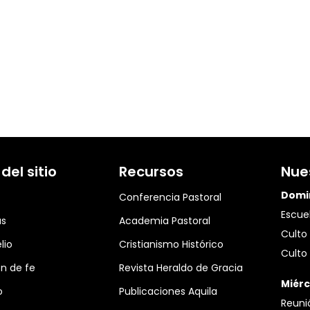
el sitio
Recursos
Nue
Domi
Conferencia Pastoral
Escuel
as
Academia Pastoral
Culto 
lio
Cristianismo Histórico
Culto 
n de fe
Revista Heraldo de Gracia
Miérc
o
Publicaciones Aquila
Reuni