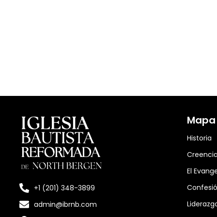
Mapa d
Historia
Creenci
El Evange
Confesió
+1 (201) 348-3899
Liderazg
admin@ibrnb.com