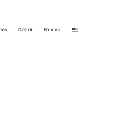
nes
Donar
En Vivo