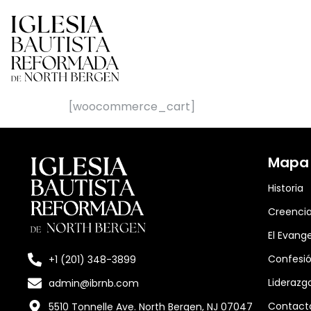
[woocommerce_cart]
Mapa d
Historia
Creenci
El Evange
Confesió
+1 (201) 348-3899
Liderazg
admin@ibrnb.com
Contact
5510 Tonnelle Ave. North Bergen, NJ 07047