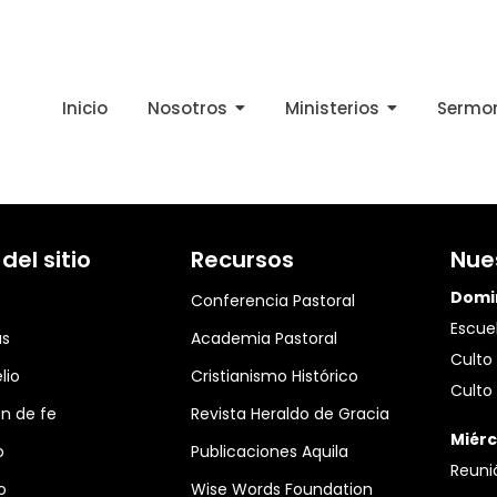
Inicio
Nosotros
Ministerios
Sermo
el sitio
Recursos
Nue
Domi
Conferencia Pastoral
Escuel
as
Academia Pastoral
Culto 
lio
Cristianismo Histórico
Culto 
n de fe
Revista Heraldo de Gracia
Miérc
o
Publicaciones Aquila
Reuni
o
Wise Words Foundation