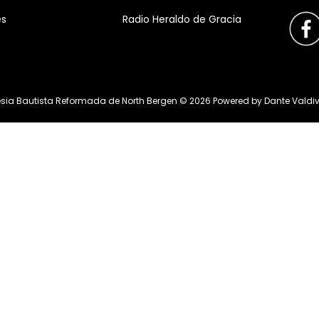
es
Radio Heraldo de Gracia
esia Bautista Reformada de North Bergen ©
2026
Powered by
Dante Valdi