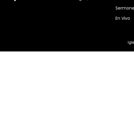
Sermon
En Vivo
Igl