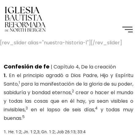
[rev_slider alias="nuestra-historia-1"][/rev_slider]
Confesión de fe
| Capítulo 4, De la creación
1.
En el principio agradó a Dios Padre, Hijo y Espíritu
1
Santo,
para la manifestación de la gloria de su poder,
2
sabiduría y bondad eternos,
crear o hacer el mundo
y todas las cosas que en él hay, ya sean visibles o
3
4
invisibles,
en el lapso de seis días,
y todas muy
5
buenas.
1. He. 1:2; Jn. 1:2,3; Gn. 1:2; Job 26:13; 33:4