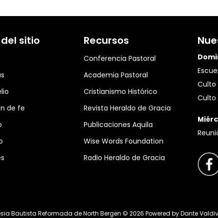
el sitio
Recursos
Nue
Domi
Conferencia Pastoral
Escuel
as
Academia Pastoral
Culto 
lio
Cristianismo Histórico
Culto 
n de fe
Revista Heraldo de Gracia
Miérc
o
Publicaciones Aquila
Reuni
o
Wise Words Foundation
es
Radio Heraldo de Gracia
esia Bautista Reformada de North Bergen ©
2026
Powered by
Dante Valdi