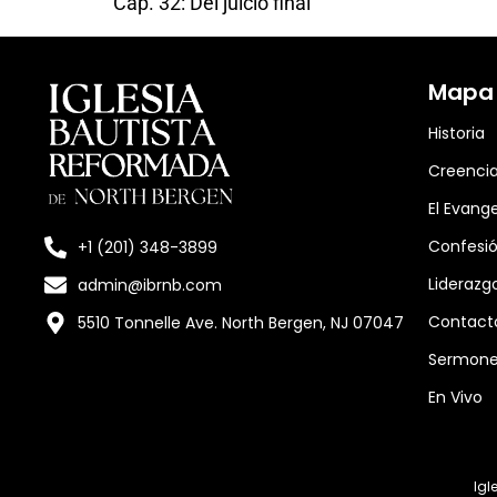
Cap. 32: Del juicio final
Mapa d
Historia
Creenci
El Evange
Confesió
+1 (201) 348-3899
Liderazg
admin@ibrnb.com
Contact
5510 Tonnelle Ave. North Bergen, NJ 07047
Sermon
En Vivo
Igl