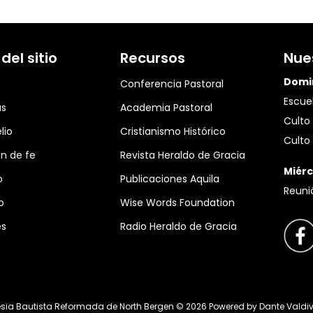
el sitio
Recursos
Nue
Domi
Conferencia Pastoral
Escuel
as
Academia Pastoral
Culto 
lio
Cristianismo Histórico
Culto 
n de fe
Revista Heraldo de Gracia
Miérc
o
Publicaciones Aquila
Reuni
o
Wise Words Foundation
es
Radio Heraldo de Gracia
esia Bautista Reformada de North Bergen ©
2026
Powered by
Dante Valdi