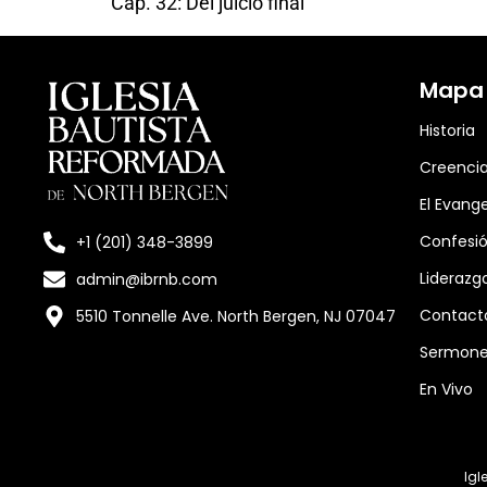
Cap. 32: Del juicio final
Mapa d
Historia
Creenci
El Evange
Confesió
+1 (201) 348-3899
Liderazg
admin@ibrnb.com
Contact
5510 Tonnelle Ave. North Bergen, NJ 07047
Sermon
En Vivo
Igl