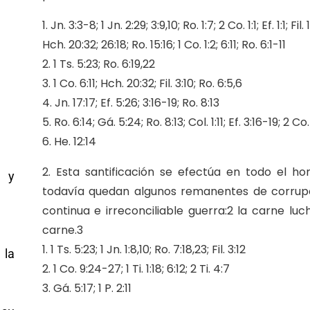
1. Jn. 3:3-8; 1 Jn. 2:29; 3:9,10; Ro. 1:7; 2 Co. 1:1; Ef. 1:1; Fil. 1
Hch. 20:32; 26:18; Ro. 15:16; 1 Co. 1:2; 6:11; Ro. 6:1-11
2. 1 Ts. 5:23; Ro. 6:19,22
3. 1 Co. 6:11; Hch. 20:32; Fil. 3:10; Ro. 6:5,6
4. Jn. 17:17; Ef. 5:26; 3:16-19; Ro. 8:13
5. Ro. 6:14; Gá. 5:24; Ro. 8:13; Col. 1:11; Ef. 3:16-19; 2 Co
6. He. 12:14
2. Esta santificación se efectúa en todo el h
a y
todavía quedan algunos remanentes de corrupc
continua e irreconciliable guerra:2 la carne luch
carne.3
1. 1 Ts. 5:23; 1 Jn. 1:8,10; Ro. 7:18,23; Fil. 3:12
 la
2. 1 Co. 9:24-27; 1 Ti. 1:18; 6:12; 2 Ti. 4:7
3. Gá. 5:17; 1 P. 2:11