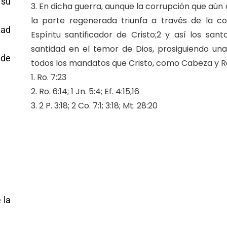
 su
3. En dicha guerra, aunque la corrupción que aú
la parte regenerada triunfa a través de la co
tad
Espíritu santificador de Cristo;2 y así los san
santidad en el temor de Dios, prosiguiendo una 
 de
todos los mandatos que Cristo, como Cabeza y Rey
1. Ro. 7:23
2. Ro. 6:14; 1 Jn. 5:4; Ef. 4:15,16
3. 2 P. 3:18; 2 Co. 7:1; 3:18; Mt. 28:20
 la