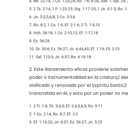
4. Mt. 22:14; 1 Co. 1:23,24; Ro. 1:6; 8:28; Jud. 1; Sal. 29;
5. 2 Ts. 2:14; 1 P. 1:23-25; Stg. 1:17-25; 1 Jn. 5:1-5; Ro. 
6. Jn. 3:3,5,6,8; 2 Co. 3:3,6
7. Ro. 8:2; 1 Co. 1:9; Ef. 2:1-6; 2 Ti. 1:9,10
8. Hch. 26:18; 1 Co. 2:10,12; Ef. 1:17,18
9. Ez. 36:26
10. Dt. 30:6; Ez. 36:27; Jn. 6:44,45; Ef. 1:19; Fil. 2:13
11. Sal. 110:3; Jn. 6:37; Ro. 6:16-18
2. Este llamamiento eficaz proviene solament
poder o instrumentalidad en la criatura,1 s
vivificado y renovado por el Espíritu Santo
transmitida en él, y esto por un poder no me
1. 2 Ti. 1:9; Tit. 3:4,5; Ef. 2:4,5,8,9; Ro. 9:11
2. 1 Co. 2:14; Ro. 8:7; Ef. 2:5
3. Ef. 1:19,20; Jn. 6:37; Ez. 36:27; Jn. 5:25