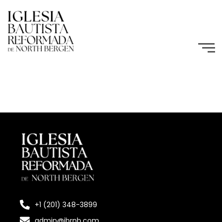
+1 (201) 348-3899
admin@ibrnb.com