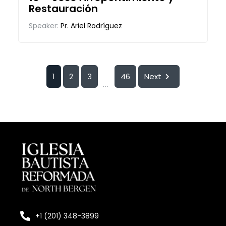
Restauración
Speaker:
Pr. Ariel Rodríguez
1
2
3
46
Next
...
+1 (201) 348-3899