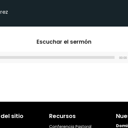
rrez
Escuchar el sermón
00:00
Reproductor
de
audio
el sitio
Recursos
Nue
Domi
Conferencia Pastoral