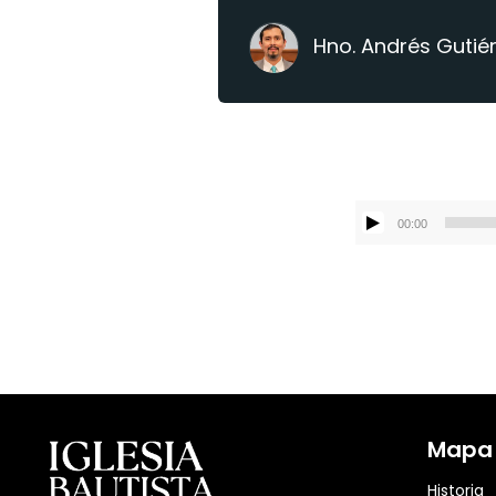
Hno. Andrés Gutié
00:00
Mapa d
Historia