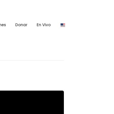
nes
Donar
En Vivo