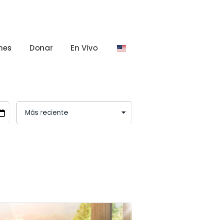
nes
Donar
En Vivo