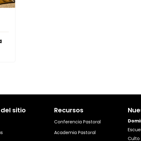
a
el sitio
Recursos
Nue
Domi
Conferencia Pastoral
Escuel
as
Academia Pastoral
Culto 