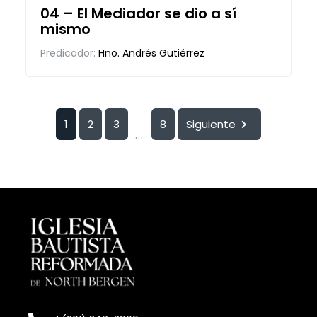
04 – El Mediador se dio a sí
mismo
Predicador:
Hno. Andrés Gutiérrez
1
2
3
8
Siguiente
...