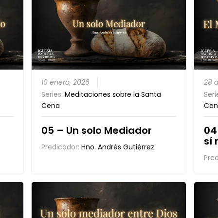
10 enero, 2026
28 
Series:
Meditaciones sobre la Santa
Seri
Cena
Cen
05 – Un solo Mediador
04
sí
Predicador:
Hno. Andrés Gutiérrez
Pre