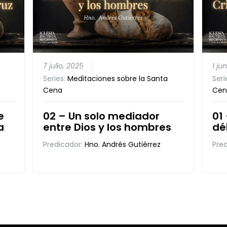
7 julio, 2025
1 ju
Series:
Meditaciones sobre la Santa
Seri
Cena
Cen
e
02 – Un solo mediador
01
a
entre Dios y los hombres
dé
Predicador:
Hno. Andrés Gutiérrez
Pre