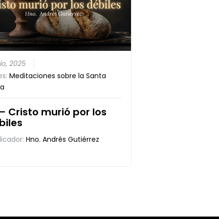
nio, 2025
es:
Meditaciones sobre la Santa
a
 – Cristo murió por los
biles
dicador:
Hno. Andrés Gutiérrez