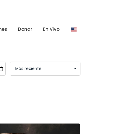
nes
Donar
En Vivo